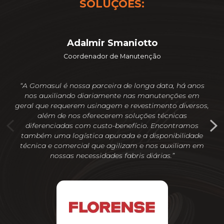
SOLUÇÕES:
Adalmir Smaniotto
Coordenador de Manutenção
“A Gomasul é nossa parceira de longa data, há anos
nos auxiliando diariamente nas manutenções em
geral que requerem usinagem e revestimento diversos,
dif
além de nos oferecerem soluções técnicas
pe
diferenciadas com custo-benefício. Encontramos
vel
também uma logística apurada e a disponibilidade
técnica e comercial que agilizam e nos auxiliam em
pe
nossas necessidades fabris diárias.”
i
mel
me
su